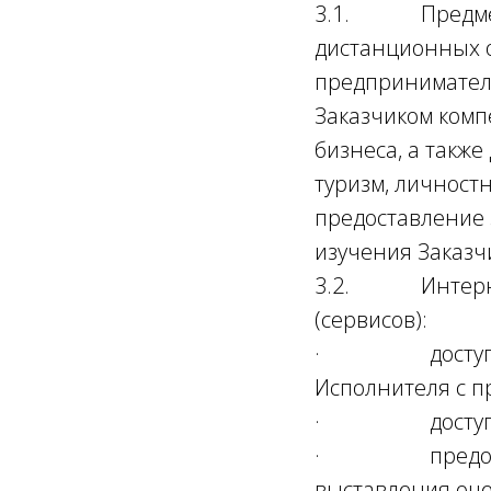
3.1. Предметом
дистанционных о
предприниматель
Заказчиком комп
бизнеса, а такж
туризм, личностн
предоставление 
изучения Заказч
3.2. Интернет-
(сервисов):
· доступ к тек
Исполнителя с п
· доступ к ср
· предоставле
выставления оце