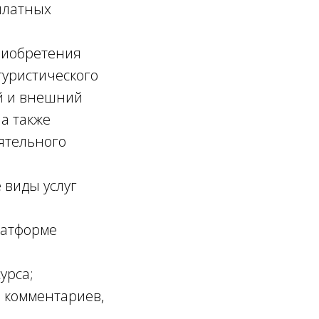
платных
риобретения
туристического
ий и внешний
 а также
оятельного
виды услуг
атформе
урса;
комментариев,