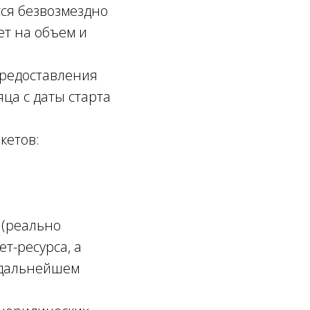
тся безвозмездно
ет на объем и
редоставления
яца с даты старта
кетов:
 (реально
т-ресурса, а
 дальнейшем