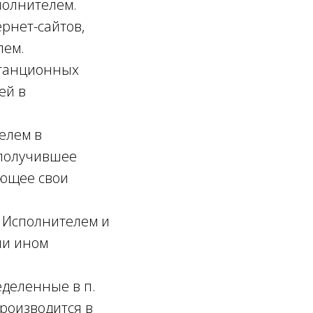
олнителем.
рнет-сайтов,
лем.
станционных
ей в
елем в
 получившее
яющее свои
 Исполнителем и
ли ином
деленные в п.
производится в