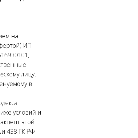
ием на
фертой) ИП
16930101,
ественные
ескому лицу,
енуемому в
одекса
иже условий и
акцепт этой
ьи 438 ГК РФ