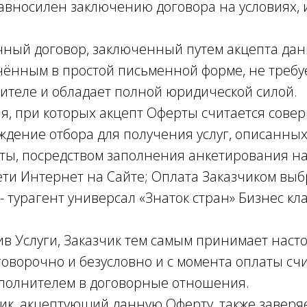
авносилен заключению договора на условиях,
 договор, заключенный путем акцепта дан
чённым в простой письменной форме, не треб
ителе и обладает полной юридической силой.
при которых акцепт Оферты считается сове
дение отбора для получения услуг, описанных в
ы, посредством заполнения анкетирования на
ети Интернет на Сайте; Оплата Заказчиком выб
турагент универсал «Знаток стран» Бизнес клас
слуги, Заказчик тем самым принимает наст
говорочно и безусловно и с момента оплаты сч
полнителем в договорные отношения.
 акцептующий данную Оферту, также заверяе