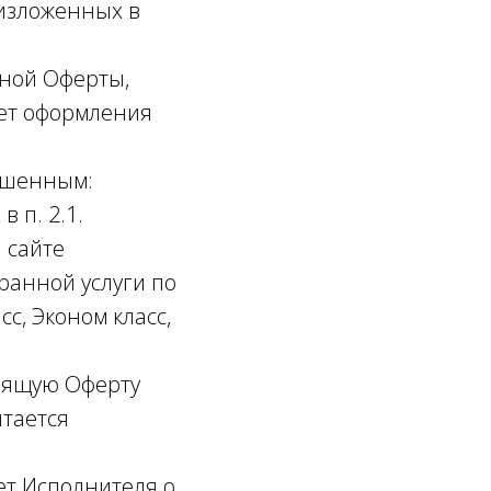
 изложенных в
ной Оферты,
ует оформления
ршенным:
 п. 2.1.
 сайте
ранной услуги по
с, Эконом класс,
оящую Оферту
итается
т Исполнителя о