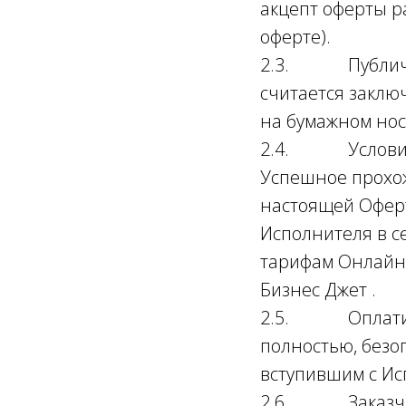
акцепт оферты р
оферте).
2.3. Публичный
считается заклю
на бумажном нос
2.4. Условия, 
Успешное прохож
настоящей Оферт
Исполнителя в с
тарифам Онлайн- 
Бизнес Джет .
2.5. Оплатив У
полностью, безо
вступившим с Ис
2.6. Заказчик,