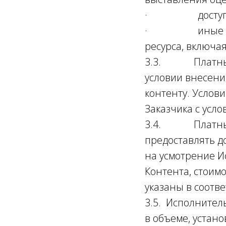
· доступ к и
· иные виды ус
ресурса, включая
3.3. Платный д
условии внесени
контенту. Услови
Заказчика с усл
3.4. Платный д
предоставлять д
на усмотрение И
Контента, стоимо
указаны в соотв
3.5. Исполнител
в объеме, устан