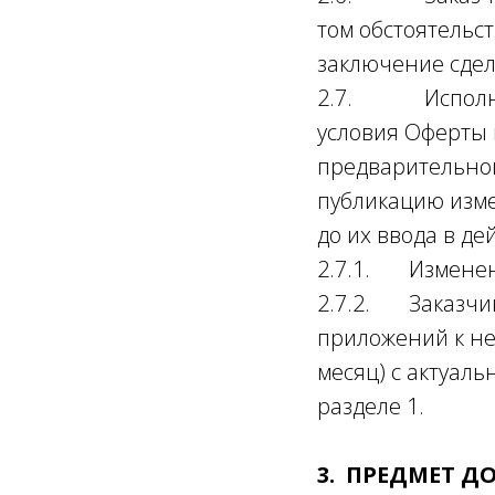
том обстоятельс
заключение сделк
2.7. Исполните
условия Оферты 
предварительног
публикацию изме
до их ввода в де
2.7.1. Изменени
2.7.2. Заказчик
приложений к не
месяц) с актуал
разделе 1.
3. ПРЕДМЕТ Д