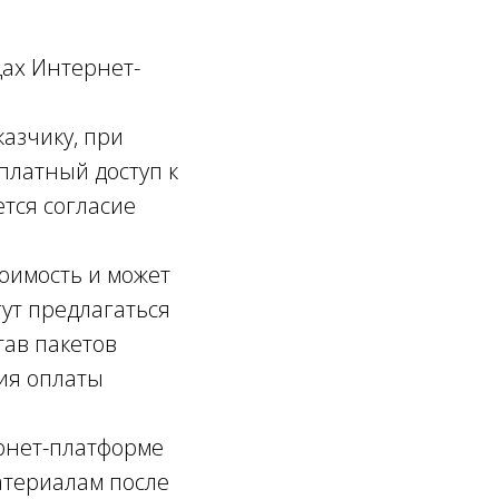
х Интернет-
азчику, при
платный доступ к
ется согласие
оимость и может
гут предлагаться
тав пакетов
вия оплаты
рнет-платформе
атериалам после