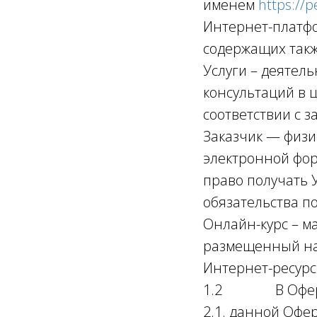
именем
https://p
Интернет-платфо
содержащих такж
Услуги – деятел
консультаций в 
соответствии с з
Заказчик — физи
электронной фор
право получать 
обязательства по
Онлайн-курс – м
размещенный на
Интернет-ресурс
1.2 В Оферте м
2.1. данной Офер